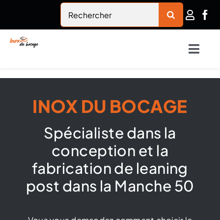
Passer
Rechercher:
au
contenu
Togg
Navig
Accueil
INOX DU BOCAGE
Inox du bocage
Spécialiste dans la
Nautisme
conception et la
fabrication de leaning
Habitat
post dans la Manche 50
Rambardes en inox
Vous vous demandez comment choisir le