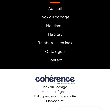
Leaning post à la Manche 50
Leaning post à Laval
Accueil
Leaning post à Louvigné-du-Désert
Leaning post à Dinard
Inox du bocage
Leaning post à Cancale 35
Leaning post à Rennes
Nautisme
Leaning post à Saint-Brieuc
Leaning post à Saint-Cast-le-Guildo 22
Leaning post à Saint-Hilaire-du-Harcouët
Habitat
Leaning post à Pontorson 50
Leaning post à Saint-Malo
Rambardes en inox
Leaning post en Côtes-d’Armor 22
Leaning post en Ille-et-Vilaine 35
Catalogue
Leaning post en Mayenne 53
Contact
Inox du Bocage
Mentions légales
Politique de confidentialité
Plan de site