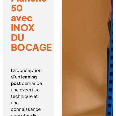
50
avec
INOX
DU
BOCAGE
La conception
d’un
leaning
post
demande
une expertise
technique et
une
connaissance
approfondie