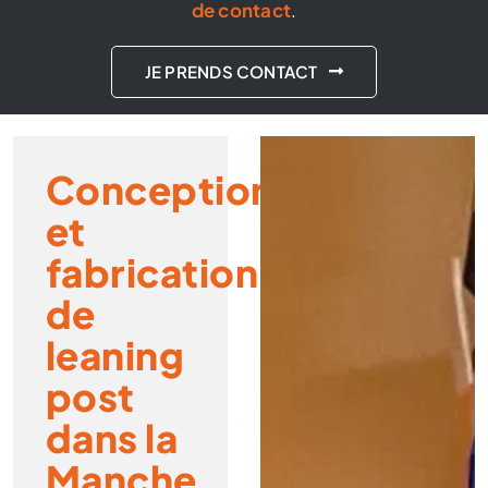
de contact
.
JE PRENDS CONTACT
Conception
et
fabrication
de
leaning
post
dans la
Manche