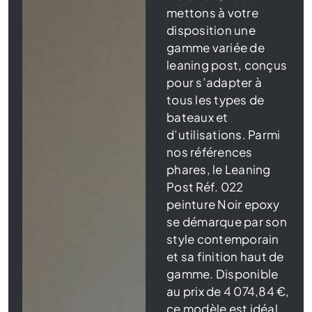
mettons à votre
disposition une
gamme variée de
leaning post, conçus
pour s’adapter à
tous les types de
bateaux et
d’utilisations. Parmi
nos références
phares, le Leaning
Post Réf. 022
peinture Noir epoxy
se démarque par son
style contemporain
et sa finition haut de
gamme. Disponible
au prix de 4 074,84 €,
ce modèle est idéal