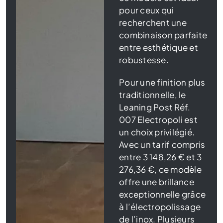
pour ceux qui
recherchent une
combinaison parfaite
entre esthétique et
robustesse.
Pour une finition plus
traditionnelle, le
Leaning Post Réf.
007 Electropoli est
un choix privilégié.
Avec un tarif compris
entre 3 148,26 € et 3
276,36 €, ce modèle
offre une brillance
exceptionnelle grâce
à l’électropolissage
de l’inox. Plusieurs