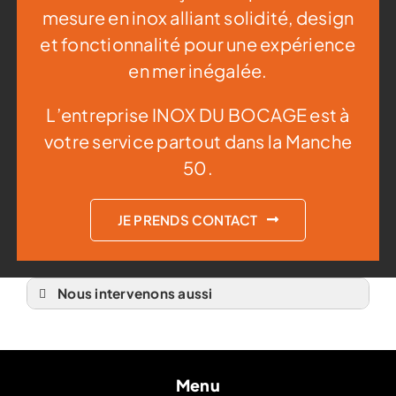
mesure en inox alliant solidité, design
et fonctionnalité pour une expérience
en mer inégalée.
L’entreprise INOX DU BOCAGE est à
votre service partout dans la Manche
50.
JE PRENDS CONTACT
Nous intervenons aussi
Leaning post
Leaning post à Dinan
Leaning post à Ernée
Leaning post à Fougères
Leaning post à Fougerolles-du-Plessis
Menu
Leaning post à Gorron 53
Leaning post à Granville