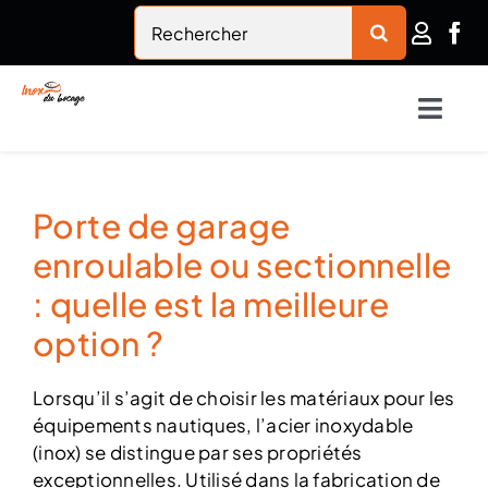
Passer
Rechercher:
au
contenu
Togg
Navig
Accueil
Porte de garage
Inox du bocage
enroulable ou sectionnelle
: quelle est la meilleure
Nautisme
option ?
Habitat
Lorsqu’il s’agit de choisir les matériaux pour les
équipements nautiques, l’acier inoxydable
(inox) se distingue par ses propriétés
Rambardes en inox
exceptionnelles. Utilisé dans la fabrication de