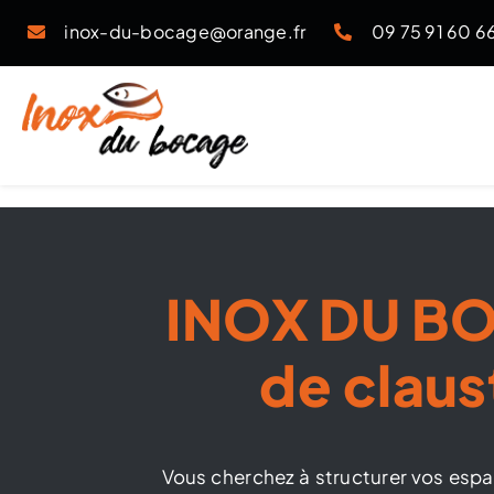
Passer
inox-du-bocage@orange.fr
09 75 91 60 6
au
contenu
INOX DU BOC
de claus
Vous cherchez à structurer vos espa