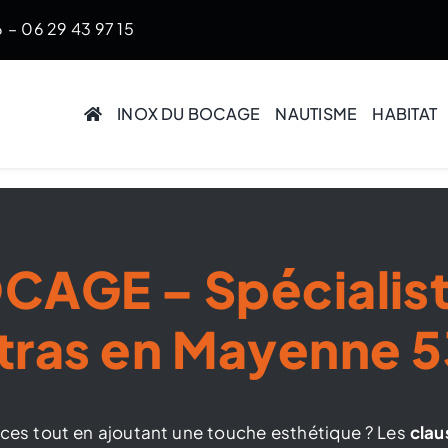
6
–
06 29 43 97 15
INOX DU BOCAGE
NAUTISME
HABITAT
AGE – Spécialist
tras en Mayenne 5
ces tout en ajoutant une touche esthétique ? Les
clau