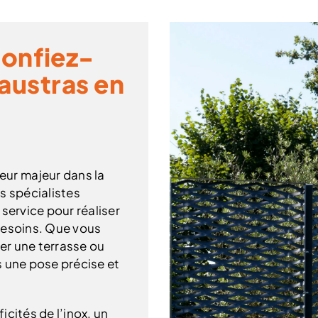
onfiez-
laustras en
ur majeur dans la
s spécialistes
service pour réaliser
besoins. Que vous
ler une terrasse ou
s une pose précise et
cités de l’inox, un