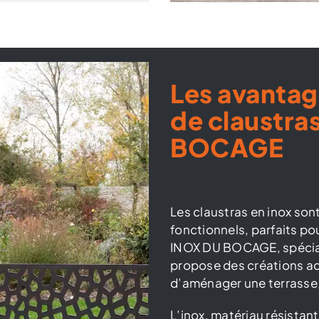
Les avantag
de claustra
BOCAGE
Les claustras en inox son
fonctionnels, parfaits pou
INOX DU BOCAGE, spécial
propose des créations ad
d’aménager une terrasse, 
L’inox, matériau résistan