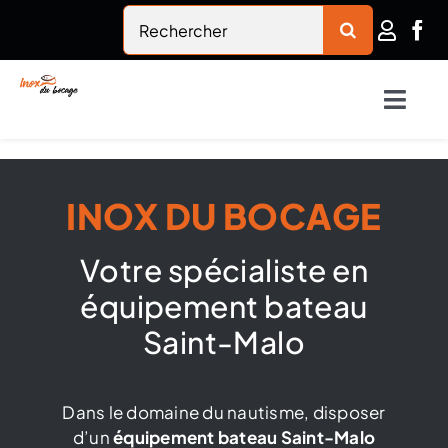
Passer
Rechercher:
au
contenu
Togg
Navig
Accueil
INOX DU BOCAGE
Inox du bocage
Votre spécialiste en
Nautisme
équipement bateau
Saint-Malo
Habitat
Dans le domaine du nautisme, disposer
Rambardes en inox
d’un
équipement bateau Saint-Malo