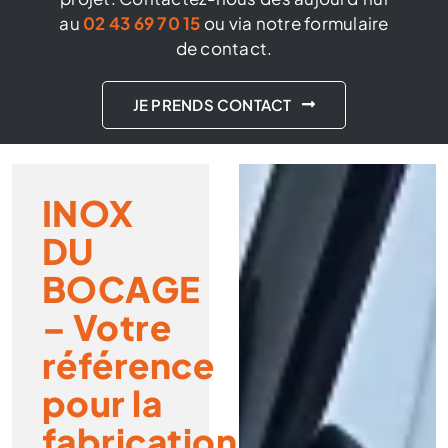
au
02 43 69 70 15
ou via notre formulaire
de contact.
JE PRENDS CONTACT
INOX
DU
BOCAGE
– Votre
référence
pour la
fabrication