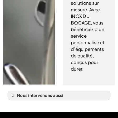
solutions sur
mesure. Avec
INOX DU
BOCAGE, vous
bénéficiez d’un
service
personnalisé et
d’équipements
de qualité,
conçus pour
durer.
Nous intervenons aussi
Equipement bateau
Equipement bateau Caen
Equipement bateau Côtes-d’armor 22
Equipement bateau Dinan
Equipement bateau Dinard