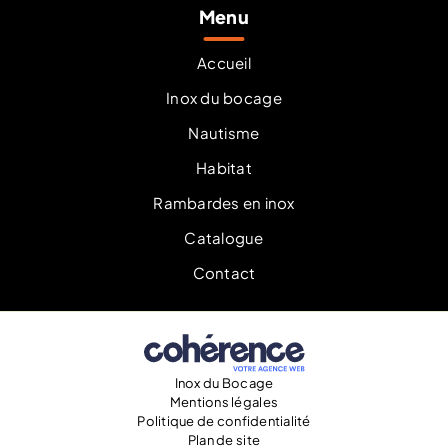
Menu
Equipement bateau Rennes
Equipement bateau Saint-Malo
Equipement bateau Granville
Equipement bateau Nantes
Accueil
Equipement bateau Saint-Brieuc
Equipement bateau Saint-Cast-le-guildo 22
Inox du bocage
Nautisme
Habitat
Rambardes en inox
Catalogue
Contact
Inox du Bocage
Mentions légales
Politique de confidentialité
Plan de site