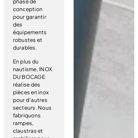
phase de
conception
pour garantir
des
équipements
robustes et
durables.
En plus du
nautisme, INOX
DU BOCAGE
réalise des
pièces en inox
pour d’autres
secteurs. Nous
fabriquons
rampes,
claustras et