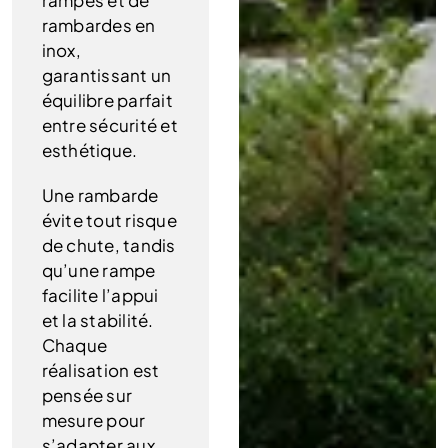
rampes et de
rambardes en
inox,
garantissant un
équilibre parfait
entre sécurité et
esthétique.
Une rambarde
évite tout risque
de chute, tandis
qu’une rampe
facilite l’appui
et la stabilité.
Chaque
réalisation est
pensée sur
mesure pour
s’adapter aux