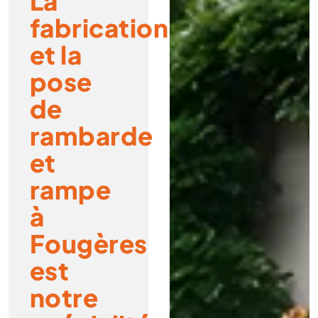
La
fabrication
et la
pose
de
rambarde
et
rampe
à
Fougères
est
notre