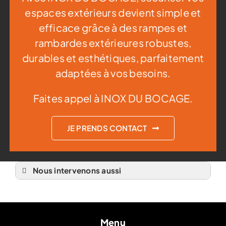
espaces extérieurs devient simple et
efficace grâce à des rampes et
rambardes extérieures robustes,
durables et esthétiques, parfaitement
adaptées à vos besoins.
Faites appel à INOX DU BOCAGE.
JE PRENDS CONTACT
Nous intervenons aussi
Rambarde et Rampe
Rambarde et Rampe à Dinan
Rambarde et Rampe à Ernée
Rambarde et Rampe à Fougères
Rambarde et Rampe à Fougerolles-du-Plessis
Menu
Rambarde et Rampe à Gorron 53