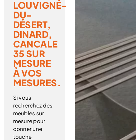
LOUVIGNÉ-
DU-
DÉSERT,
DINARD,
CANCALE
35 SUR
MESURE
À VOS
MESURES.
Si vous
recherchez des
meubles sur
mesure pour
donner une
touche