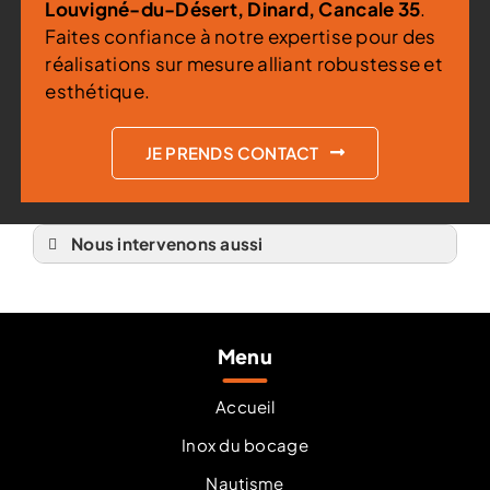
Louvigné-du-Désert, Dinard, Cancale 35
.
Faites confiance à notre expertise pour des
réalisations sur mesure alliant robustesse et
esthétique.
JE PRENDS CONTACT
Nous intervenons aussi
Table et chaise inox
Table et chaise inox à Dinan
Table et chaise inox à Ernée
Table et chaise inox à Fougères
Table et chaise inox à Fougerolles-du-Plessis
Menu
Table et chaise inox à Gorron 53
Table et chaise inox à Granville
Table et chaise inox à la Manche 50
Table et chaise inox à Laval
Accueil
Table et chaise inox à Louvigné-du-Désert
Table et chaise inox à Dinard
Inox du bocage
Table et chaise inox à Cancale 35
Table et chaise inox à Rennes
Nautisme
Table et chaise inox à Saint-Brieuc