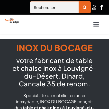
Passer
Rechercher:
au
contenu
Togg
Navig
Accueil
INOX DU BOCAGE
Inox du bocage
votre fabricant de table
et chaise inox à Louvigné-
Nautisme
du-Désert, Dinard,
Cancale 35 de renom.
Habitat
Spécialiste du mobilier en acier
inoxydable, INOX DU BOCAGE conçoit
Rambardes en inox
des
table et chaise inox à Louvigné-du-